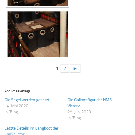
1
2
►
Ähnliche Beiträge
Die Segel werden gesetzt
Die Galionsfigur der HMS
14. Mai 2020
Victory
In "Blog"
25. Juni 2020
In "Blog"
Letzte Details im Langboot der
HMS Victory