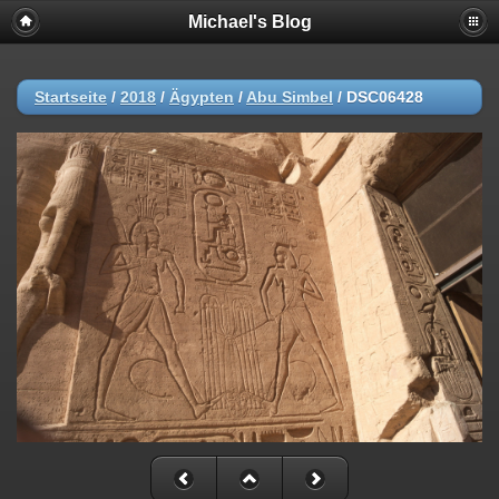
Michael's Blog
Startseite
/
2018
/
Ägypten
/
Abu Simbel
/
DSC06428