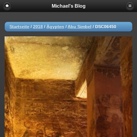
Michael's Blog
Startseite
/
2018
/
Ägypten
/
Abu Simbel
/
DSC06450